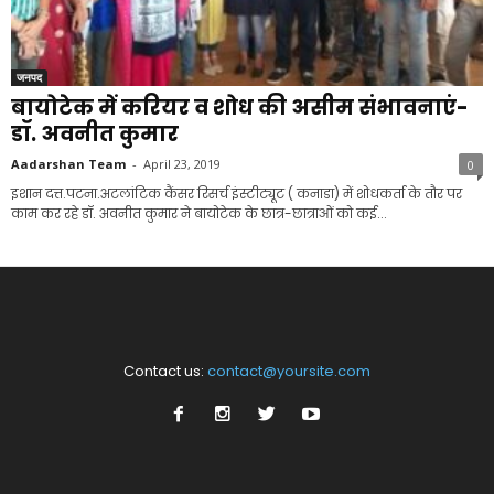
जनपद
बायोटेक में करियर व शोध की असीम संभावनाएं-
डॉ. अवनीत कुमार
Aadarshan Team
-
April 23, 2019
0
इशान दत्त.पटना.अटलांटिक कैंसर रिसर्च इंस्टीट्यूट ( कनाडा) में शोधकर्ता के तौर पर
काम कर रहे डॉ. अवनीत कुमार ने बायोटेक के छात्र-छात्राओं को कई...
Contact us:
contact@yoursite.com