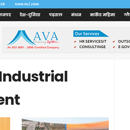
026
SIGN IN / JOIN
जनपद
देश-दुनिया
पड़ताल
मंथन
मार्केट महिमा
ग्ल
Industrial
ent