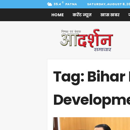
C
35.4
PATNA
SATURDAY, AUGUST 8, 2
HOME
करेंट न्यूज़
खास खबर
Aadarshan
Samachar
Tag: Bihar 
Developm