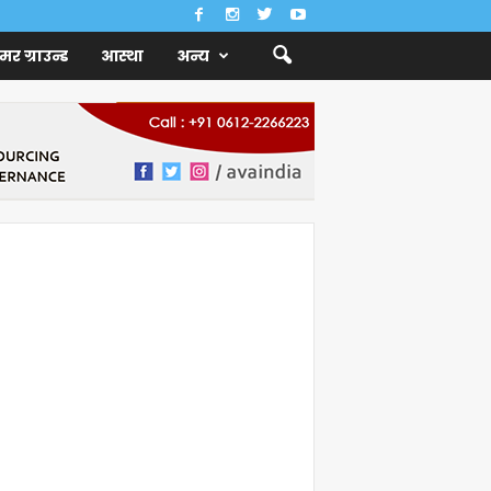
ैमर ग्राउन्ड
आस्था
अन्य