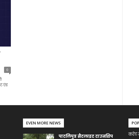
ो
0
ि
ट एंड
EVEN MORE NEWS
PO
करेंट 
पाटलिपुत्र सैटलाइट टाउनशिप