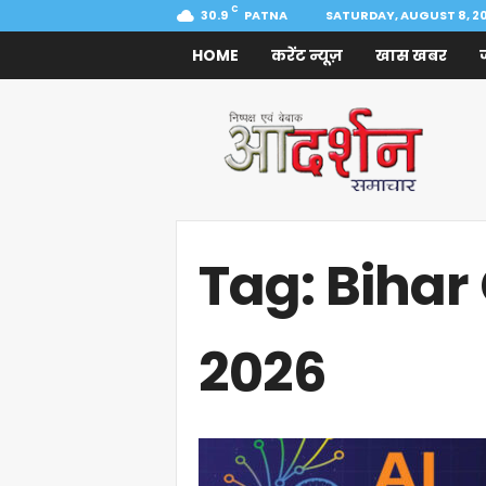
C
30.9
PATNA
SATURDAY, AUGUST 8, 2
HOME
करेंट न्यूज़
खास खबर
Aadarshan
Samachar
Tag: Bihar
2026