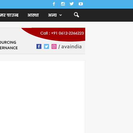
ैमर ग्राउन्ड
आस्था
अन्य