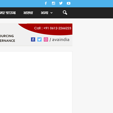
ैमर ग्राउन्ड
आस्था
अन्य