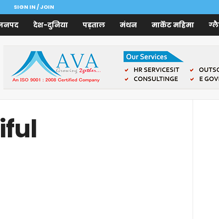
SIGN IN / JOIN
जनपद
देश-दुनिया
पड़ताल
मंथन
मार्केट महिमा
ग्ल
iful