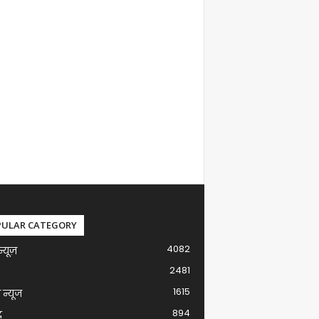
PULAR CATEGORY
4082
न्यूज़
2481
1615
ग न्यूज
894
द