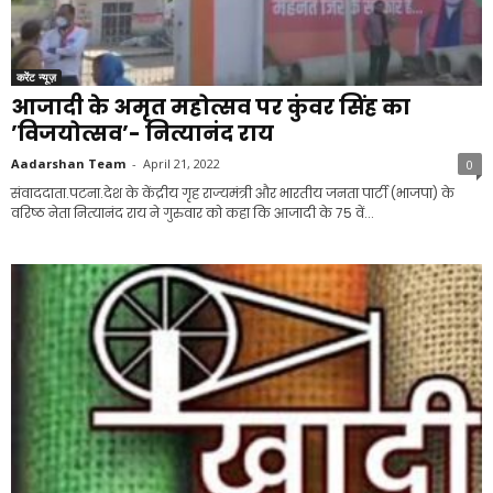
करेंट न्यूज़
आजादी के अमृत महोत्सव पर कुंवर सिंह का
’विजयोत्सव’- नित्यानंद राय
Aadarshan Team
-
April 21, 2022
0
संवाददाता.पटना.देश के केंद्रीय गृह राज्यमंत्री और भारतीय जनता पार्टी (भाजपा) के
वरिष्ठ नेता नित्यानंद राय ने गुरुवार को कहा कि आजादी के 75 वें...