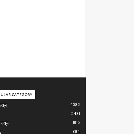
PULAR CATEGORY
4082
न्यूज़
2481
1615
ग न्यूज
894
द