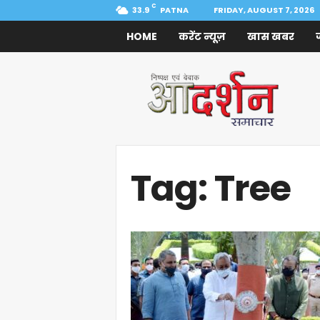
C
33.9
PATNA
FRIDAY, AUGUST 7, 2026
HOME
करेंट न्यूज़
खास खबर
Aadarshan
Samachar
Tag: Tree