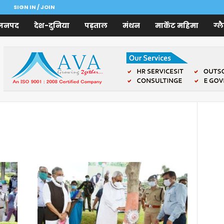
SIGN IN / JOIN
जनपद
देश-दुनिया
पड़ताल
मंथन
मार्केट महिमा
ग्ल