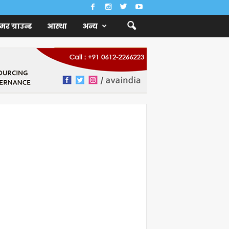
ैमर ग्राउन्ड
आस्था
अन्य