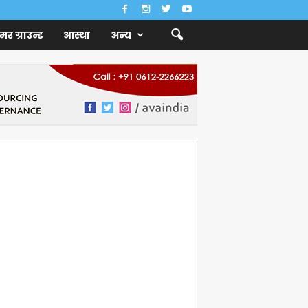
ैमर ग्राउन्ड
आस्था
अन्य