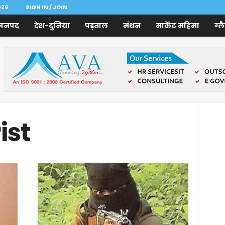
026
SIGN IN / JOIN
जनपद
देश-दुनिया
पड़ताल
मंथन
मार्केट महिमा
ग्ल
ist