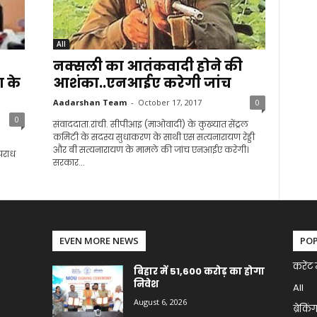
All
नक्सली का आतंकवादी होने की
 के
आशंका..एनआईए करेगी जांच
Aadarshan Team
-
October 17, 2017
0
0
संवाददाता.रांची. सीपीआइ (माओवादी) के कुख्यात सेंट्रल
कमिटी के सदस्य सुधाकरण के साथी एस सत्यनारायण रेड्डी
और बी सत्यनारायण के मामले की जांच एनआईए करेगी।
पराध
सरकार...
EVEN MORE NEWS
PO
करेंट 
बिहार में 51,600 करोड़ का होगा
निवेश
All
August 6, 2026
ब्रेकिं