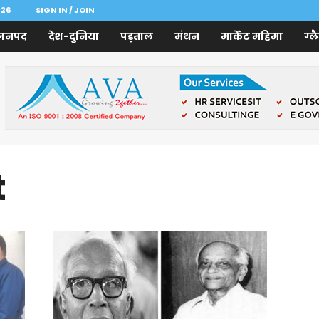
026
SIGN IN / JOIN
जनपद
देश-दुनिया
पड़ताल
मंथन
मार्केट महिमा
ग्ल
t