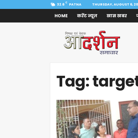
C
32.6
PATNA
THURSDAY, AUGUST 6, 2
HOME
करेंट न्यूज़
खास खबर
Aadarshan
Samachar
Tag: targe