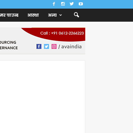
ैमर ग्राउन्ड
आस्था
अन्य