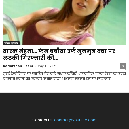
ग्लैमर ग्राउन्ड
तारक मेहता… फेम बबीता उर्फ मुनमुन दत्ता पर
लटकी गिरफ्तारी की...
Aadarshan Team
-
May 15, 2021
0
मुंबई.टेलीविजन पर प्रसारित होने वाले मशहूर कॉमेडी धारावाहिक 'तारक मेहता का उल्टा
चश्मा' में बबीता का किरदार निभाने वाली अभिनेत्री मुनमुन दत्ता पर गिरफ्तारी...
Contact us:
contact@yoursite.com