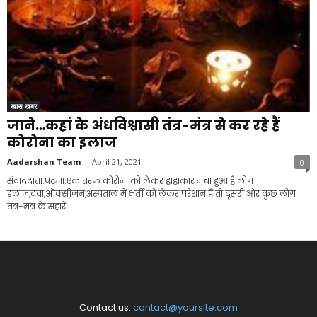
खास खबर
जाने…कहां के अंधविश्वासी तंत्र-मंत्र से कर रहे हैं
कोरोना का इलाज
Aadarshan Team
-
April 21, 2021
0
संवाददाता.पटना.एक तरफ कोरोना को लेकर हाहाकार मचा हुआ है.लोग
इलाज,दवा,ऑक्सीजन,अस्पताल में भर्ती को लेकर परेशान हैं तो दूसरी ओर कुछ लोग
तंत्र-मंत्र के सहारे...
Contact us:
contact@yoursite.com