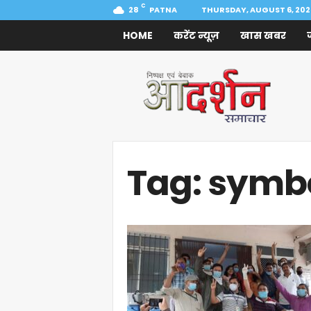
C
28
PATNA
THURSDAY, AUGUST 6, 202
HOME
करेंट न्यूज़
खास खबर
Aadarshan
Samachar
Tag: symbo