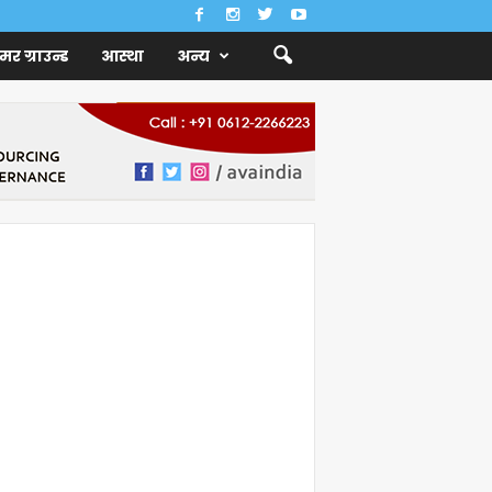
ैमर ग्राउन्ड
आस्था
अन्य