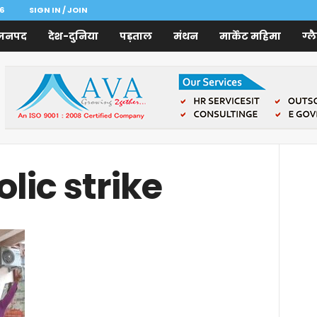
6
SIGN IN / JOIN
जनपद
देश-दुनिया
पड़ताल
मंथन
मार्केट महिमा
ग्ल
lic strike