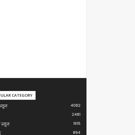
PULAR CATEGORY
4082
न्यूज़
2481
1615
ग न्यूज
894
द