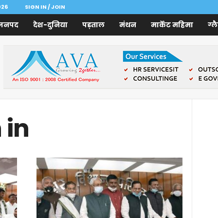
026
SIGN IN / JOIN
जनपद
देश-दुनिया
पड़ताल
मंथन
मार्केट महिमा
ग्ल
 in