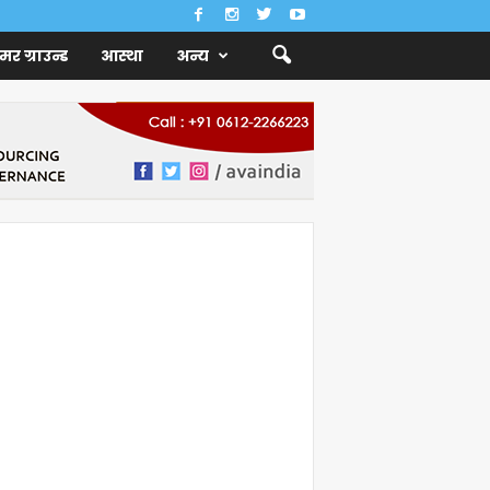
ैमर ग्राउन्ड
आस्था
अन्य