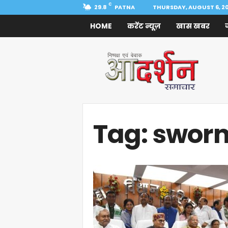
C
29.8
PATNA
THURSDAY, AUGUST 6, 2
HOME
करेंट न्यूज़
खास खबर
Aadarshan
Samachar
Tag: sworn