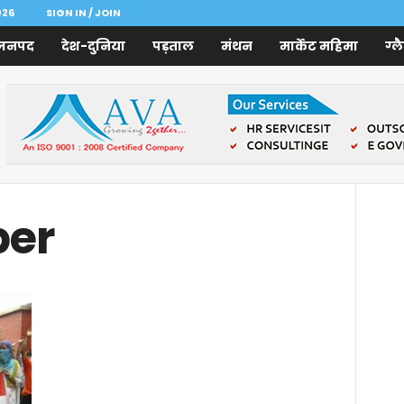
026
SIGN IN / JOIN
जनपद
देश-दुनिया
पड़ताल
मंथन
मार्केट महिमा
ग्ल
per