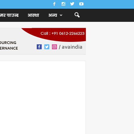
ैमर ग्राउन्ड
आस्था
अन्य