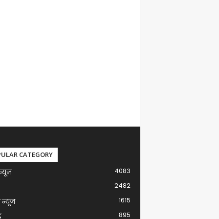
PULAR CATEGORY
4083
न्यूज़
2482
1615
ग न्यूज
895
द