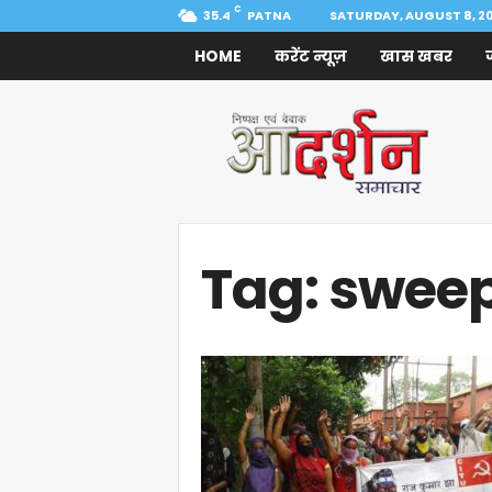
C
35.4
PATNA
SATURDAY, AUGUST 8, 2
HOME
करेंट न्यूज़
खास खबर
Aadarshan
Samachar
Tag: swee