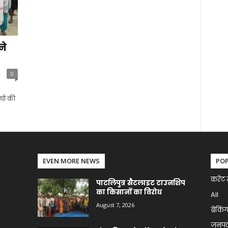
ने
0
ोचों की
EVEN MORE NEWS
PO
करेंट 
पाटलिपुत्र सैटलाइट टाउनशिप
का किसानों का विरोध
All
August 7, 2026
ब्रेकिं
जनप