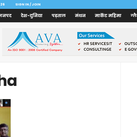
026
SIGN IN / JOIN
जनपद
देश-दुनिया
पड़ताल
मंथन
मार्केट महिमा
ग्ल
dha