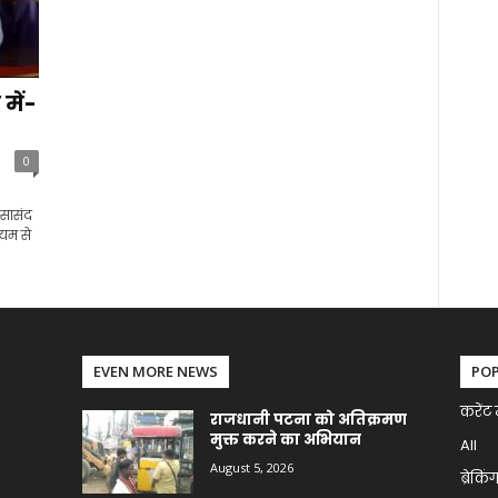
में-
0
 सासंद
्यम से
EVEN MORE NEWS
PO
करेंट 
राजधानी पटना को अतिक्रमण
मुक्त करने का अभियान
All
August 5, 2026
ब्रेकिं