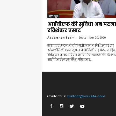
करेंट न्यूज़
आईवीएफ की सुविधा अब पटना 
रविशंकर प्रसाद
Aadarshan Team
-
September 20, 2020
संवाददाता.पटना.केंद्रीय मंत्री,न्याय व विधि,संचार एवं
इलेक्ट्रॉनिकी एवमं सूचना प्रोधोगिकी सह पटनासाहिब
रविशंकर प्रसाद रविवार को वीडियो कॉन्फ्रेंसिंग के माध
आईजीआईएमएस स्थित पीएमआर...
Contact us:
contact@yoursite.com