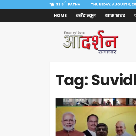
C
32.6
PATNA
THURSDAY, AUGUST 6, 2
HOME
करेंट न्यूज़
खास खबर
Aadarshan
Samachar
Tag: Suvi