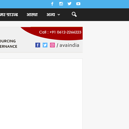
ैमर ग्राउन्ड
आस्था
अन्य