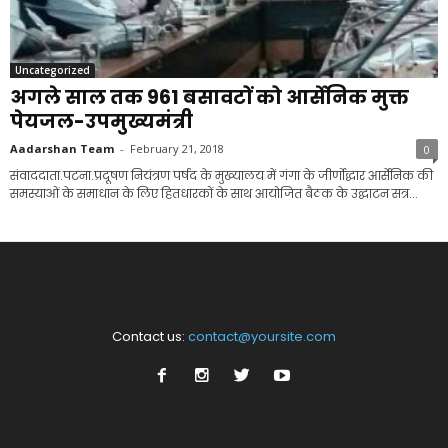
Uncategorized
अगले साल तक 961 बसावटों को आर्सेनिक मुक्त
पेयजल-उपमुख्यमंत्री
Aadarshan Team
-
February 21, 2018
0
संवाददाता.पटना.प्रदूषण नियंत्रण पर्षद के मुख्यालय में गंगा के जीर्णोद्धार आर्सेनिक की
समस्याओं के समाधान के लिए हितधारकों के साथ आयोजित बैठक के उद्घाटन सत्र...
Contact us:
contact@yoursite.com