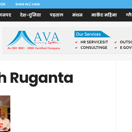
026
SIGN IN / JOIN
जनपद
देश-दुनिया
पड़ताल
मंथन
मार्केट महिमा
ग्ल
sh Ruganta