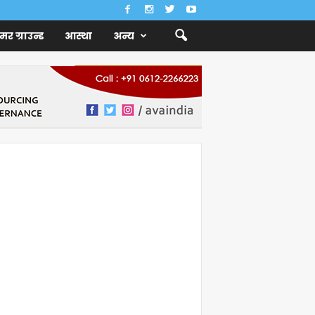
ैमर ग्राउन्ड
आस्था
अन्य