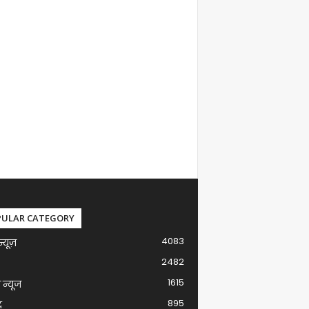
PULAR CATEGORY
4083
न्यूज़
2482
1615
ग न्यूज
895
द