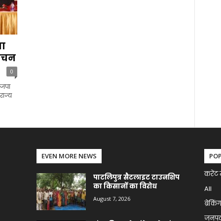
ता
मोचन
0
ाजपा
राज्य
EVEN MORE NEWS
PO
करेंट 
पाटलिपुत्र सैटलाइट टाउनशिप
का किसानों का विरोध
All
August 7, 2026
ब्रेकिं
जनप