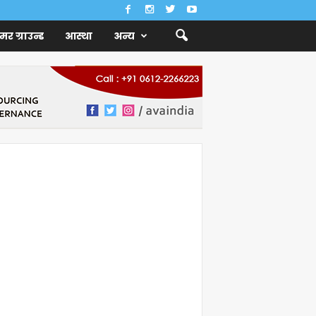
ैमर ग्राउन्ड
आस्था
अन्य