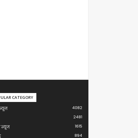
PULAR CATEGORY
4082
न्यूज़
2481
1615
ग न्यूज
894
द