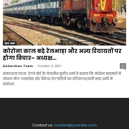
खास खबर
कोरोना काल बढ़े रेलभाड़ा और अन्य रियायतों पर
होगा विचार– अध्यक्ष...
Aadarshan Team
-
October 6, 2021
0
संवाददाता.पटना. रेलवे बोर्ड के चेयरमैन सुनीत शर्मा ने बताया कि कोरोना महामारी में
स्पेशल मेल-एक्सप्रेस और पैसेंजर रेलगाड़ियों का परिचालन,यात्री भाड़ा आदि में
संशोधन...
Contact us:
contact@yoursite.com