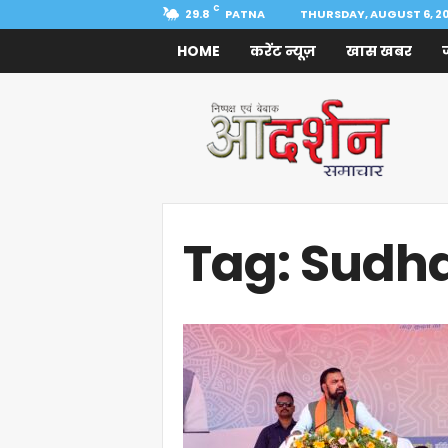
C
29.8
PATNA
THURSDAY, AUGUST 6, 2
HOME
करेंट न्यूज़
खास खबर
Aadarshan
Samachar
Tag: Sudha