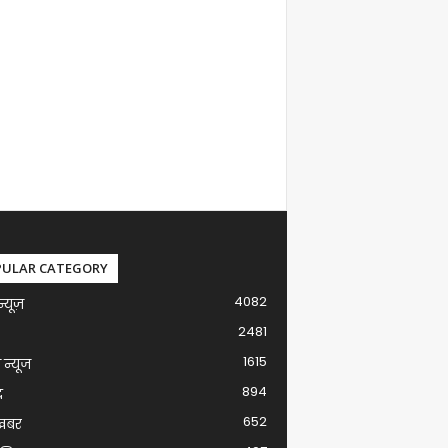
PULAR CATEGORY
4082
न्यूज़
2481
1615
ग न्यूज
894
द
652
खबर