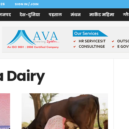
026
SIGN IN / JOIN
जनपद
देश-दुनिया
पड़ताल
मंथन
मार्केट महिमा
ग्ल
 Dairy