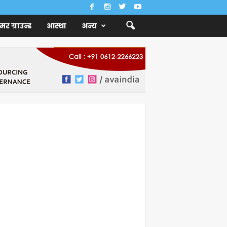
ैमर ग्राउन्ड
आस्था
अन्य