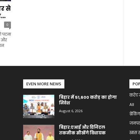
ार से
..
0
को पटना
ा और
रान
EVEN MORE NEWS
PO
करेंट 
बिहार में 51,600 करोड़ का होगा
निवेश
All
August 6, 2026
ब्रेकिं
जनप
बिहार:एआई और डिजिटल
खास 
तकनीक सीखेंगे विधायक