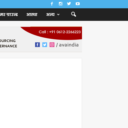
ैमर ग्राउन्ड
आस्था
अन्य