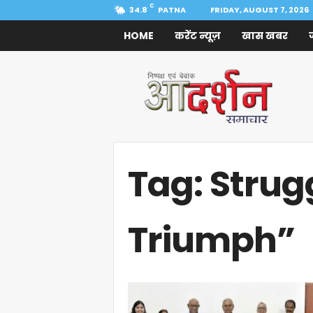
C
34.8
PATNA
FRIDAY, AUGUST 7, 2026
HOME
करेंट न्यूज़
खास खबर
Aadarshan
Samachar
Tag: Strug
Triumph”