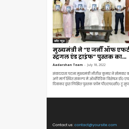
करेंट न्यूज़
मुख्यमंत्री ने “ए जर्नी ऑफ एफर्
स्ट्रगल एंड ट्राइंफ” पुस्तक का...
Aadarshan Team
-
July 18, 2022
संवाददाता.पटना.मुख्यमंत्री नीतीश कुमार ने सोमवार
अणे मार्ग स्थित संकल्प में ऑर्थोपेडिक विशेषज्ञ डॉ०
दिवाकर द्वारा लिखित पुस्तक फ्रॉम पी०एच०सी० टू सुपर
Contact us:
contact@yoursite.com