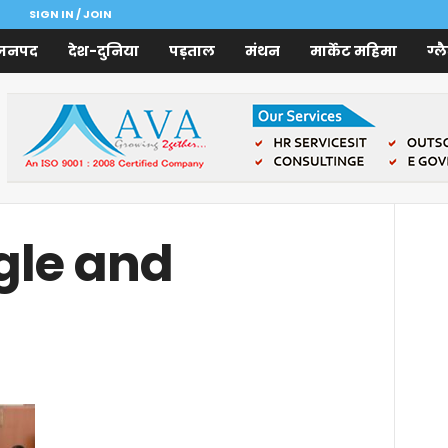
SIGN IN / JOIN
जनपद
देश-दुनिया
पड़ताल
मंथन
मार्केट महिमा
ग्ल
gle and