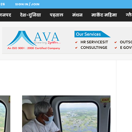
026
SIGN IN / JOIN
जनपद
देश-दुनिया
पड़ताल
मंथन
मार्केट महिमा
ग्ल