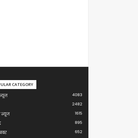
PULAR CATEGORY
4083
न्यूज़
2482
1615
ग न्यूज
895
द
652
खबर