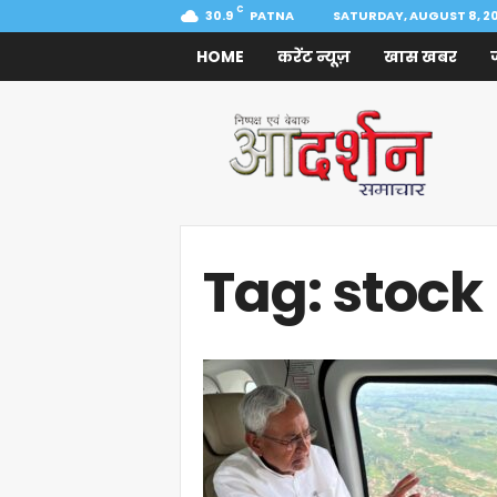
C
30.9
PATNA
SATURDAY, AUGUST 8, 2
HOME
करेंट न्यूज़
खास खबर
Aadarshan
Samachar
Tag: stock