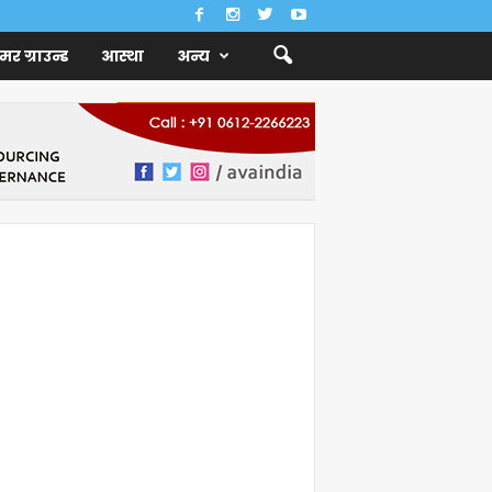
ैमर ग्राउन्ड
आस्था
अन्य