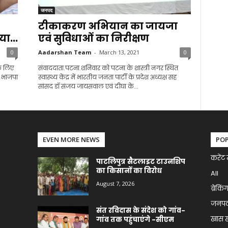
जनपद
टीकाकरण अभियान का जायजा
ा...
एवं सुविधाओं का निरीक्षण
0
Aadarshan Team
-
March 13, 2021
0
के लिए
संवाददाता.पटना.शनिवार को पटना के शास्त्री नगर स्थित
ं भाजपा
स्वास्थ्य केंद्र में भारतीय जनता पार्टी के प्रदेश अध्यक्ष सह
सांसद डॉ संजय जायसवाल एवं दीघा के...
EVEN MORE NEWS
PO
करेंट 
पाटलिपुत्र सैटलाइट टाउनशिप
का किसानों का विरोध
All
August 7, 2026
ब्रेकिं
जनप
संत रविदास के संदेश को गांव-
खास 
गांव तक पहुंचाएंगे -सीएम