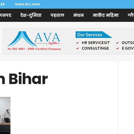
026
SIGN IN / JOIN
जनपद
देश-दुनिया
पड़ताल
मंथन
मार्केट महिमा
ग्ल
n Bihar