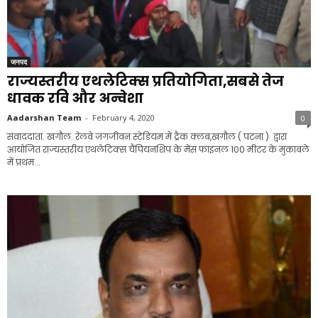
जनपद
राज्यस्तरीय एथलेटिक्स प्रतियोगिता,सबसे तेज
धावक रवि और अन्वेशा
Aadarshan Team
-
February 4, 2020
0
संवाददाता. खगौल. रेलवे जगजीवन स्टेडियम में ट्रैक क्लब,खगौल ( पटना ) द्वारा
आयोजित राज्यस्तरीय एथलेटिक्स चैंपियनशिप के मेंस फाइनल 100 मीटर के मुकाबले
में प्रथम...