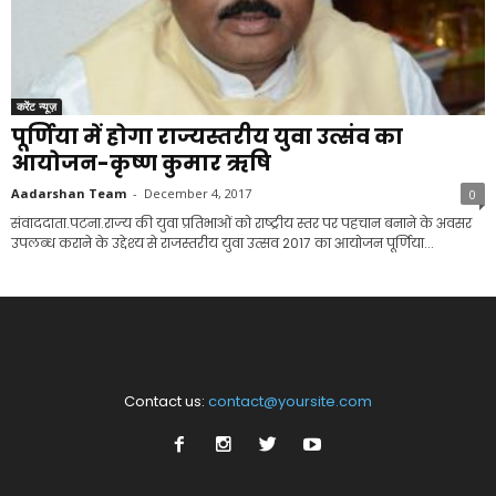
करेंट न्यूज़
पूर्णिया में होगा राज्यस्तरीय युवा उत्संव का
आयोजन-कृष्ण कुमार ऋषि
Aadarshan Team
-
December 4, 2017
0
संवाददाता.पटना.राज्‍य की युवा प्रतिभाओं को राष्‍ट्रीय स्‍तर पर पहचान बनाने के अवसर
उपलब्‍ध कराने के उद्देश्‍य से राजस्‍तरीय युवा उत्‍सव 2017 का आयोजन पूर्णिया...
Contact us:
contact@yoursite.com