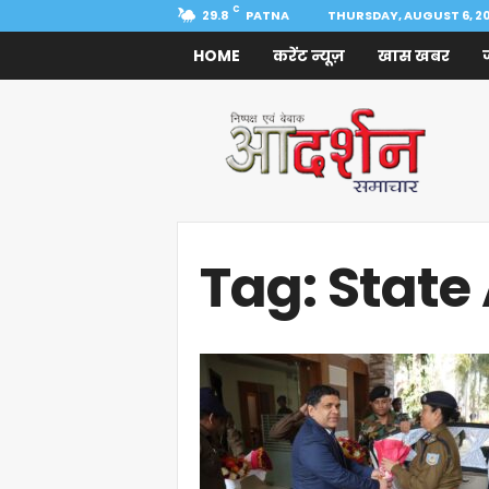
C
29.8
PATNA
THURSDAY, AUGUST 6, 2
HOME
करेंट न्यूज़
खास खबर
Aadarshan
Samachar
Tag: State