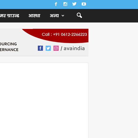
ैमर ग्राउन्ड
आस्था
अन्य