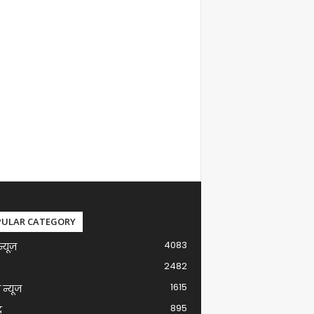
PULAR CATEGORY
4083
न्यूज़
2482
1615
ग न्यूज
895
द