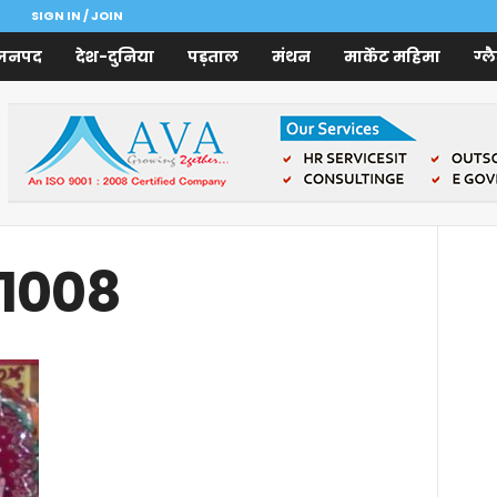
SIGN IN / JOIN
जनपद
देश-दुनिया
पड़ताल
मंथन
मार्केट महिमा
ग्ल
 1008