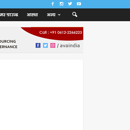
ैमर ग्राउन्ड
आस्था
अन्य