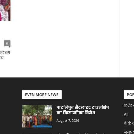
0
ू बलराम
वय
EVEN MORE NEWS
PO
करेंट 
पाटलिपुत्र सैटलाइट टाउनशिप
का किसानों का विरोध
All
August 7, 2026
ब्रेकिं
जनप