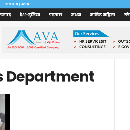
SIGN IN / JOIN
जनपद
देश-दुनिया
पड़ताल
मंथन
मार्केट महिमा
ग्ल
ts Department