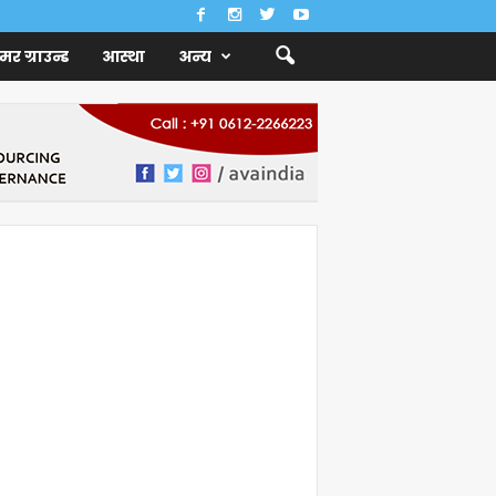
ैमर ग्राउन्ड
आस्था
अन्य