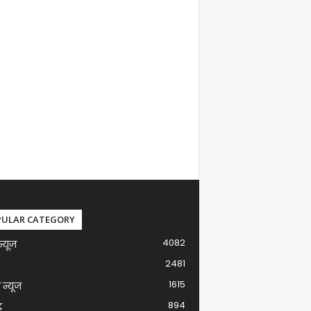
PULAR CATEGORY
4082
न्यूज़
2481
1615
ग न्यूज
894
द