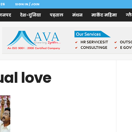
026
SIGN IN / JOIN
जनपद
देश-दुनिया
पड़ताल
मंथन
मार्केट महिमा
ग्ल
ual love