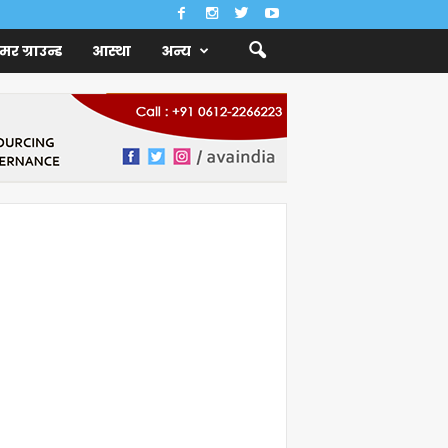
ैमर ग्राउन्ड
आस्था
अन्य