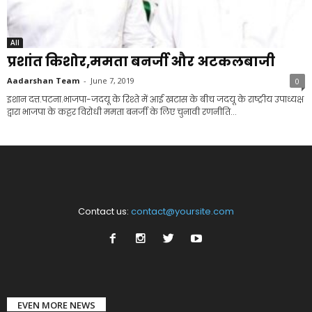
All
प्रशांत किशोर,ममता बनर्जी और अटकलबाजी
Aadarshan Team
-
June 7, 2019
0
इशान दत्त.पटना.भाजपा-जदयू के रिश्ते में आई खटास के बीच जदयू के राष्ट्रीय उपाध्यक्ष
द्वारा भाजपा के कट्टर विरोधी ममता बनर्जी के लिए चुनावी रणनीति...
Contact us:
contact@yoursite.com
EVEN MORE NEWS