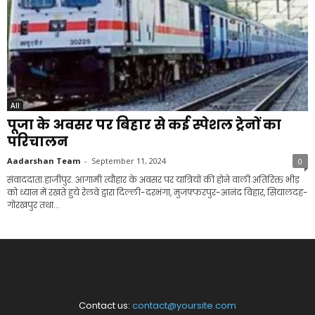
All
पूजा के अवसर पर बिहार से कई स्पेशल ट्रेनों का
परिचालन
Aadarshan Team
-
September 11, 2024
0
संवाददाता.हाजीपुर. आगामी त्यौहार के अवसर पर यात्रियों की होने वाली अतिरिक्त भीड़
को ध्यान में रखते हुये रेलवे द्वारा दिल्ली-दरभंगा, मुजफ्फरपुर-आनंद विहार, सियालदह-
गोरखपुर तथा...
Contact us:
contact@yoursite.com