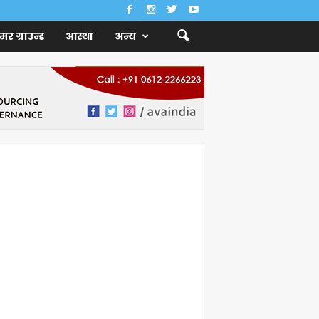
ैमर ग्राउन्ड
आस्था
अन्य