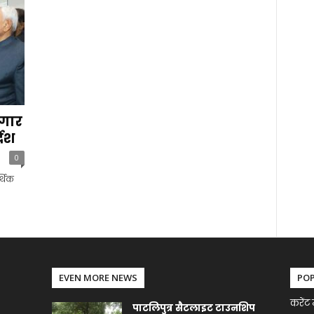
गार
देश
0
्थिक
EVEN MORE NEWS
PO
करेंट 
पाटलिपुत्र सैटलाइट टाउनशिप