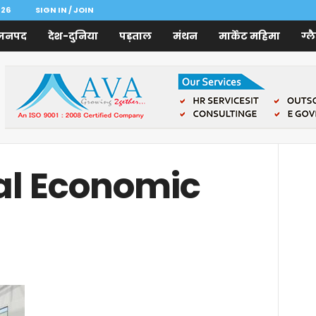
026
SIGN IN / JOIN
जनपद
देश-दुनिया
पड़ताल
मंथन
मार्केट महिमा
ग्ल
al Economic