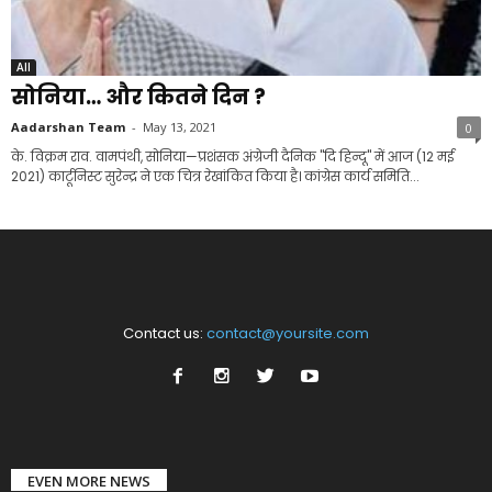
All
सोनिया… और कितने दिन ?
Aadarshan Team
-
May 13, 2021
0
के. विक्रम राव. वामपंथी, सोनिया—प्रशंसक अंग्रेजी दैनिक ''दि हिन्दू'' में आज (12 मई
2021) कार्टूनिस्ट सुरेन्द्र ने एक चित्र रेखांकित किया है। कांग्रेस कार्य समिति...
Contact us:
contact@yoursite.com
EVEN MORE NEWS