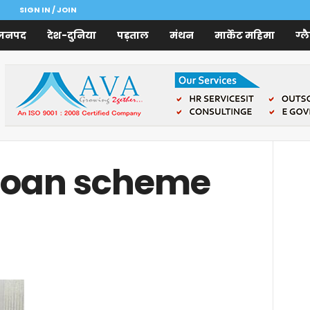
SIGN IN / JOIN
जनपद
देश-दुनिया
पड़ताल
मंथन
मार्केट महिमा
ग्ल
 loan scheme