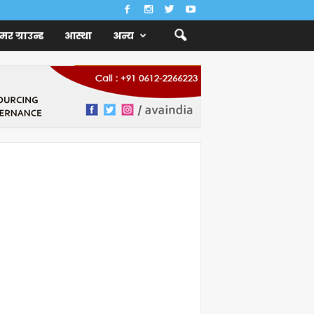
ैमर ग्राउन्ड
आस्था
अन्य