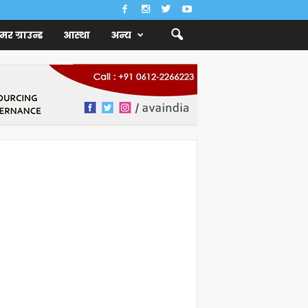
ैमर ग्राउन्ड
आस्था
अन्य