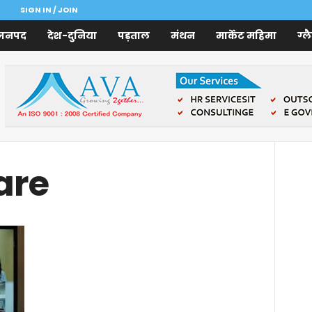
SIGN IN / JOIN
जनपद
देश-दुनिया
पड़ताल
मंथन
मार्केट महिमा
ग्ल
are