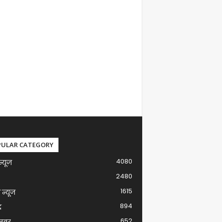
PULAR CATEGORY
4080
न्यूज़
2480
1615
ग न्यूज
894
द
652