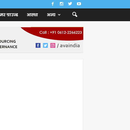
ैमर ग्राउन्ड
आस्था
अन्य