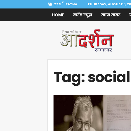
C
27.5
PATNA
THURSDAY, AUGUST 6, 2
HOME
करेंट न्यूज़
खास खबर
Aadarshan
Samachar
Tag: social