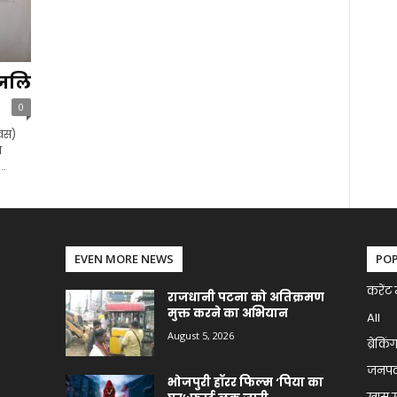
ांजलि
0
िवस)
श
..
EVEN MORE NEWS
PO
करेंट 
राजधानी पटना को अतिक्रमण
मुक्त करने का अभियान
All
August 5, 2026
ब्रेकिं
जनप
भोजपुरी हॉरर फिल्म ‘पिया का