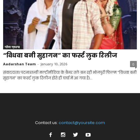
ग्लैमर ग्राउन्ड
“विधवा बनी सुहागन” का फर्स्ट लुक रिलीज
Aadarshan Team
-
January 10, 2026
0
संवाददाता। पटना।तन्वी मल्टीमीडिया के बैनर तले बन रही भोजपुरी फिल्म “विधवा बनी
सुहागन” का फर्स्ट लुक रिलीज होते ही चर्चा में आ गया है।...
Contact us:
contact@yoursite.com