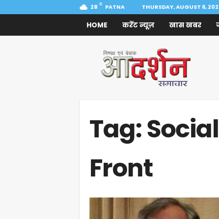
C
28
PATNA
THURSDAY, AUGUST 6, 202
HOME
करेंट न्यूज़
खास खबर
Aadarshan
Samachar
Tag: Social
Front