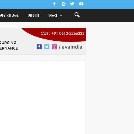
ैमर ग्राउन्ड
आस्था
अन्य