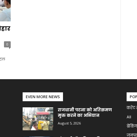
िहार
0
जिटल
EVEN MORE NEWS
PO
करेंट 
राजधानी पटना को अतिक्रमण
मुक्त करने का अभियान
All
August 5, 2026
ब्रेकिं
जनप