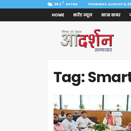
C
28.2
PATNA
THURSDAY, AUGUST 6, 2
HOME
करेंट न्यूज़
खास खबर
Aadarshan
Samachar
Tag: Smar