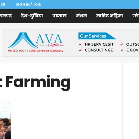
026
SIGN IN / JOIN
जनपद
देश-दुनिया
पड़ताल
मंथन
मार्केट महिमा
ग्ल
t Farming