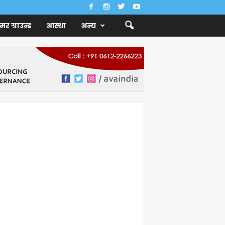
ैमर ग्राउन्ड
आस्था
अन्य