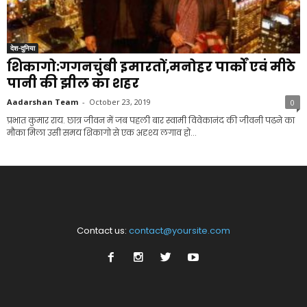
देश-दुनिया
शिकागो:गगनचुंबी इमारतों,मनोहर पार्कों एवं मीठे
पानी की झील का शहर
Aadarshan Team
-
October 23, 2019
0
प्रभात कुमार राय. छात्र जीवन में जब पहली बार स्वामी विवेकानंद की जीवनी पढने का
मौका मिला उसी समय शिकागो से एक अदृश्य लगाव हो...
Contact us:
contact@yoursite.com