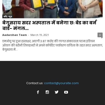
करेंट न्यूज़
बेगूसराय सदर अस्पताल में बनेगा छः बेड का बर्न
वार्ड- मंगल...
Aadarshan Team
-
March 19, 2021
0
एमओयू पर हुआ हस्ताक्षर, आएगी 3.87 करोड़ की लागत संवाददाता.पटना.इंडियन
ऑयल की बरौनी रिफाइनरी ने अपने कॉर्पोरेट पर्यावरण दायित्व के तहत सदर अस्पताल,
बेगूसराय में...
Contact us:
contact@yoursite.com