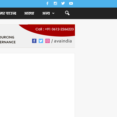
ैमर ग्राउन्ड
आस्था
अन्य