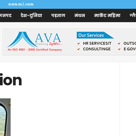
SIGN IN / JOIN
जनपद
देश-दुनिया
पड़ताल
मंथन
मार्केट महिमा
ग्ल
tion