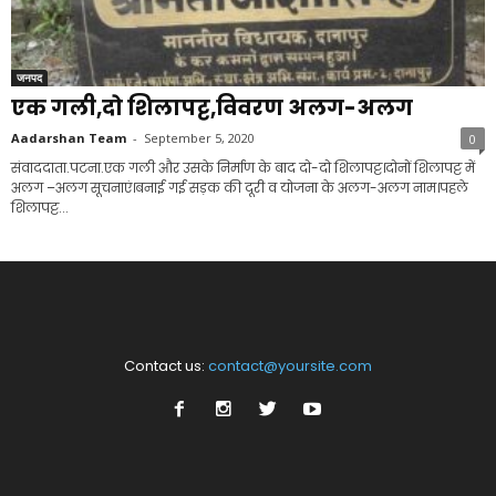
जनपद
एक गली,दो शिलापट्ट,विवरण अलग-अलग
Aadarshan Team
-
September 5, 2020
0
संवाददाता.पटना.एक गली और उसके निर्माण के बाद दो-दो शिलापट्ट।दोनों शिलापट्ट में
अलग –अलग सूचनाएं।बनाई गई सड़क की दूरी व योजना के अलग-अलग नाम।पहले
शिलापट्ट...
Contact us:
contact@yoursite.com