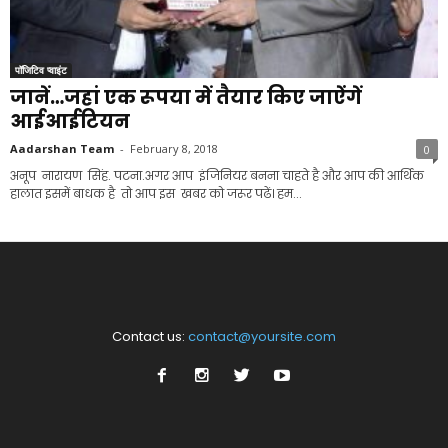
पॉजिटिव प्वाइंट
जानें…जहां एक रूपया में तैयार किए जाऐंगें
आईआईटियन
Aadarshan Team
-
February 8, 2018
0
अनूप नारायण सिंह. पटना.अगर आप इंजिनियर बनना चाहते है और आप की आर्थिक
हालात इसमें बाधक है तो आप इस खबर को जरूर पढें। हम...
Contact us:
contact@yoursite.com