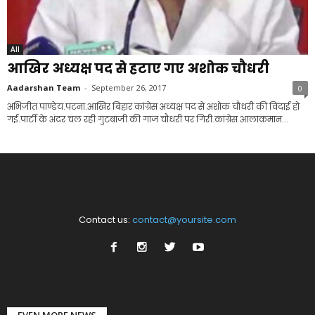
All
आखिर अध्यक्ष पद से हटाए गए अशोक चौधरी
Aadarshan Team
-
September 26, 2017
0
अभिजीत पाण्डेय.पटना.आखिर बिहार कांग्रेस अध्यक्ष पद से अशोक चौधरी की विदाई हो
गई.पार्टी के अंदर चल रही गुटबाजी की गाज चौधरी पर गिरी.कांग्रेस आलाकमान...
Contact us:
contact@yoursite.com
EVEN MORE NEWS