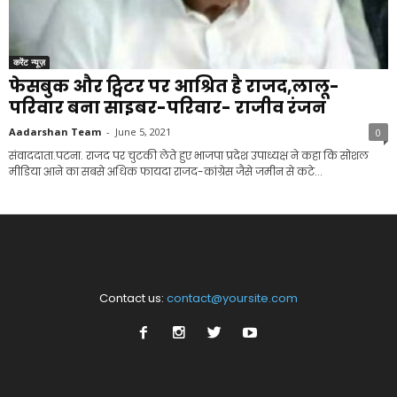
करेंट न्यूज़
फेसबुक और ट्विटर पर आश्रित है राजद,लालू-
परिवार बना साइबर-परिवार- राजीव रंजन
Aadarshan Team
-
June 5, 2021
0
संवाददाता.पटना. राजद पर चुटकी लेते हुए भाजपा प्रदेश उपाध्यक्ष ने कहा कि सोशल
मीडिया आने का सबसे अधिक फायदा राजद-कांग्रेस जैसे जमीन से कटे...
Contact us:
contact@yoursite.com