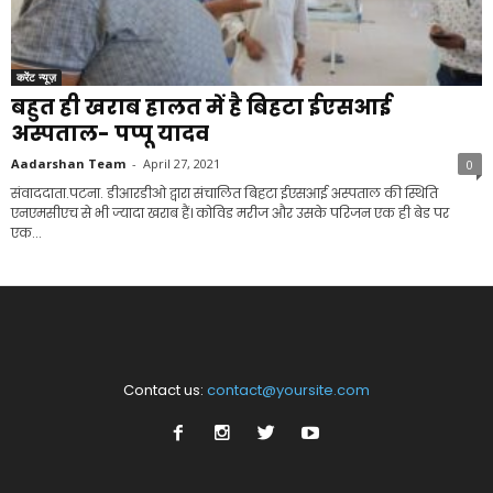
करेंट न्यूज़
बहुत ही खराब हालत में है बिहटा ईएसआई
अस्पताल- पप्पू यादव
Aadarshan Team
-
April 27, 2021
0
संवाददाता.पटना. डीआरडीओ द्वारा संचालित बिहटा ईएसआई अस्पताल की स्थिति
एनएमसीएच से भी ज्यादा खराब हैं। कोविड मरीज और उसके परिजन एक ही बेड पर
एक...
Contact us:
contact@yoursite.com