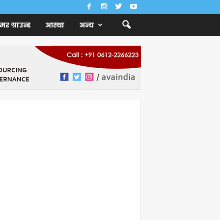
ैमर ग्राउन्ड
आस्था
अन्य