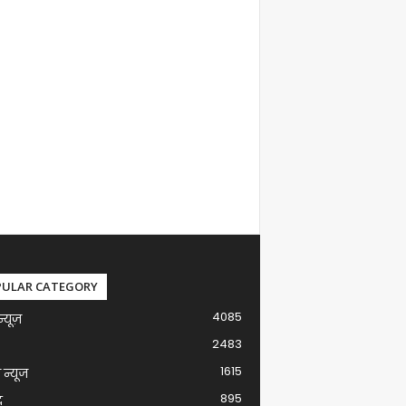
PULAR CATEGORY
4085
न्यूज़
2483
1615
ग न्यूज
895
द