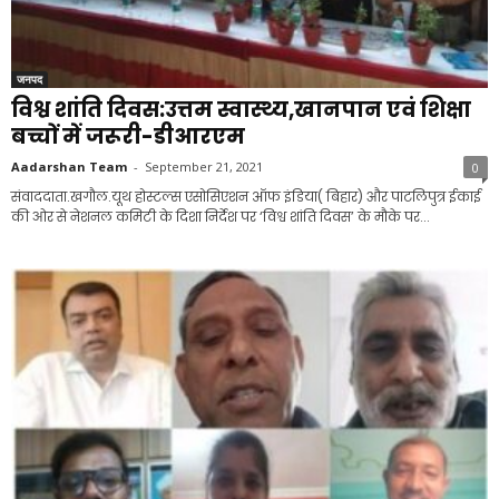
जनपद
विश्व शांति दिवस:उत्तम स्वास्थ्य,खानपान एवं शिक्षा
बच्चों में जरूरी-डीआरएम
Aadarshan Team
-
September 21, 2021
0
संवाददाता.खगौल.यूथ होस्टल्स एसोसिएशन ऑफ इंडिया( बिहार) और पाटलिपुत्र ईकाई
की ओर से नेशनल कमिटी के दिशा निर्देश पर ‘विश्व शांति दिवस’ के मौके पर...