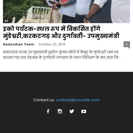
All
इको पर्यटक-स्थल रूप में विकसित होंगे
मुंडेश्वरी,करकटगढ़ और दुर्गावती- उपमुख्यमंत्री
Aadarshan Team
-
October 23, 2019
0
संवाददाता.पटना.उप मुख्यमंत्री सुशील कुमार मोदी ने कैमूर के मुण्डेश्वरी धाम एवं
करकटगढ़ तथा रोहतास के दुर्गावती जलाशय के स्थल निरीक्षण के बाद कहा कि...
Contact us:
contact@yoursite.com