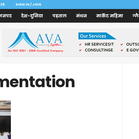
026
SIGN IN / JOIN
जनपद
देश-दुनिया
पड़ताल
मंथन
मार्केट महिमा
ग्ल
mentation