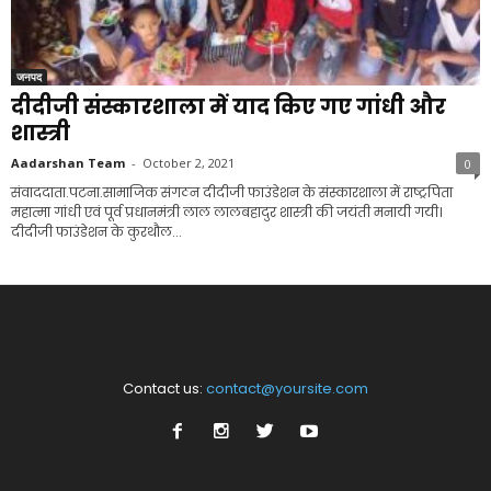
जनपद
दीदीजी संस्कारशाला में याद किए गए गांधी और
शास्त्री
Aadarshan Team
-
October 2, 2021
0
संवाददाता.पटना.सामाजिक संगठन दीदीजी फाउंडेशन के संस्कारशाला में राष्ट्रपिता
महात्मा गांधी एवं पूर्व प्रधानमंत्री लाल लालबहादुर शास्त्री की जयंती मनायी गयी।
दीदीजी फाउंडेशन के कुरथौल...
Contact us:
contact@yoursite.com